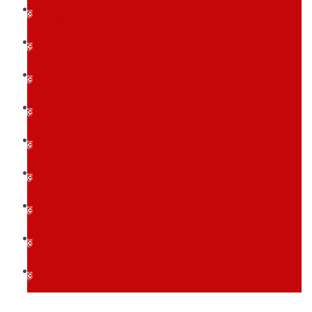
Fußball
Handball
Judo
Kinderturnen
Kraftraum
Leichtathletik - Senioren
Leichtathletik - Jugend
Taekwon Do und Kickboxen
Tischtennis